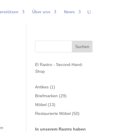
erstützen
Über uns
News
El Rastro - Second-Hand-
Shop
1
Antikes
1
Produkt
29
Briefmarken
29
Produkte
13
Möbel
13
Produkte
50
Restaurierte Möbel
50
Produkte
en
In unserem Rastro haben