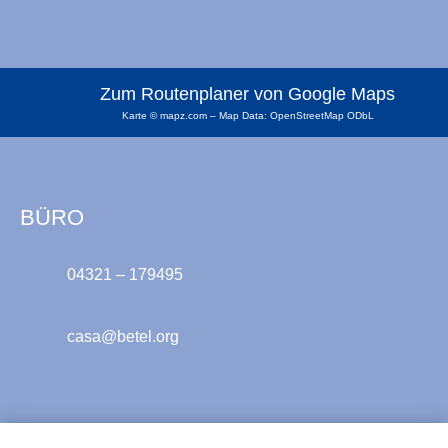
Zum Routenplaner von Google Maps
Karte © mapz.com – Map Data: OpenStreetMap ODbL
BÜRO
04321 – 179495
casa@betel.org