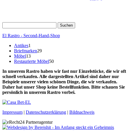
Suchen
nach:
El Rastro - Second-Hand-Shop
1
Antikes
1
Produkt
29
Briefmarken
29
13
Produkte
Möbel
13
Produkte
50
Restaurierte Möbel
50
Produkte
In unserem Rastro haben wir fast nur Einzelstücke, die wir oft
schnell verkaufen. Alle dargestellten Artikel sind daher nur
Beispiele unserer vielen schönen Dinge, die wir verkaufen.
Daher hat unser Shop keine Bestellfunktion. Bitte schauen Sie
persönlich in unserem Rastro vorbei.
Impressum
|
Datenschutzerklärung
|
Bildnachweis