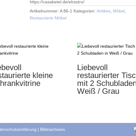
https://casabetel.de/elrastro/
Artikelnummer:
A 86-1
Kategorien:
Antikes
,
Möbel
,
Restaurierte Möbel
ebevoll
Liebevoll
staurierte kleine
restaurierter Tis
hrankvitrine
mit 2 Schubladen
Weiß / Grau
tenschutzerklärung
|
Bildnachweis