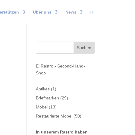
erstützen
Über uns
News
El Rastro - Second-Hand-
Shop
1
Antikes
1
Produkt
29
Briefmarken
29
Produkte
13
Möbel
13
Produkte
50
Restaurierte Möbel
50
Produkte
In unserem Rastro haben